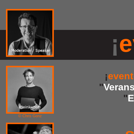
¡
e
¡
event
"
Verans
"
E
© Chris Gonz