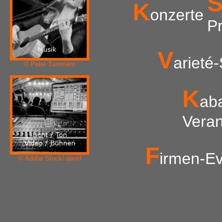
K
onzerte
P
V
arieté
© Peter Tümmers
K
ab
Veran
F
irmen-E
© Adobe Stock/ david