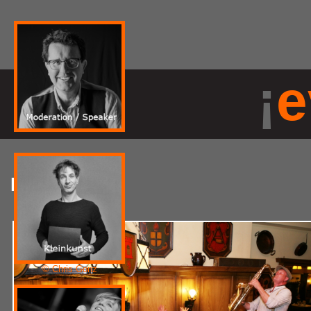
¡
e
Kleinkunst
© Chris Gonz