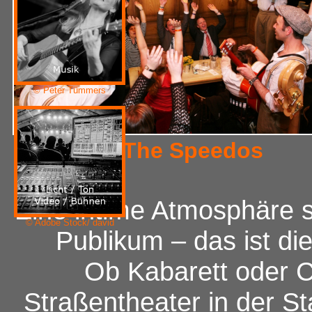
© Peter Tümmers
© The Speedos
Eine intime Atmosphäre 
© Adobe Stock/ david
Publikum – das ist di
Ob Kabarett oder 
Straßentheater in der St