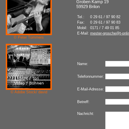
Groben Kamp 19
59929 Brilon
Tel.:
0 29 61 / 97 90 82
Fax:
0 29 61 / 97 90 83
Mobil:
0171 / 7 49 01 85
E-Mail:
mester-grosche@t-onli
© Peter Tümmers
Name:
Telefonnummer:
E-Mail-Adresse:
© Adobe Stock/ david
Betreff:
Nachricht: