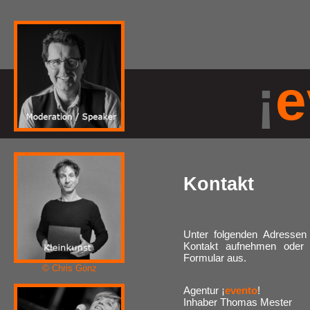
¡
e
Kontakt
Unter folgenden Adresse
Kontakt aufnehmen oder 
Formular aus.
© Chris Gonz
Agentur ¡
evento
!
Inhaber Thomas Mester