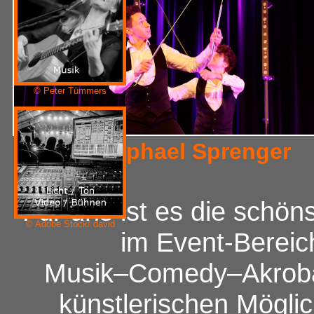
© Peter Tümmers
© Raphael Sprenger
Für uns ist es die schö
© Adobe Stock/ david
im Event-Bereich
Musik–Comedy–Akrobat
künstlerischen Möglich