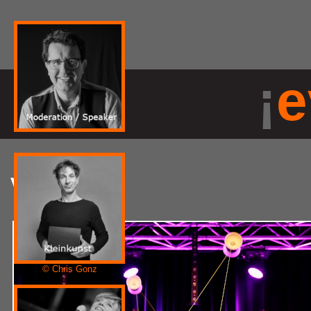
¡
e
Varieté
© Chris Gonz