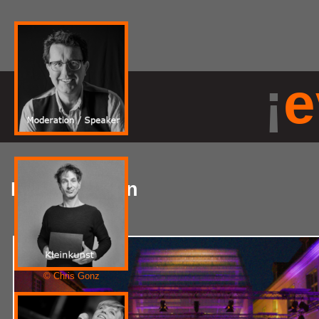
¡
e
Impressionen
© Chris Gonz